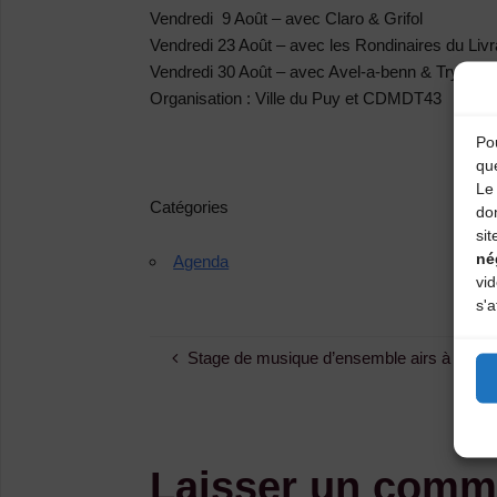
Vendredi 9 Août –
avec Claro & Grifol
Vendredi 23 Août –
avec les Rondinaires du Livr
Vendredi 30 Août –
avec Avel-a-benn & Try Foll
Organisation :
Ville du Puy et CDMDT43
Pou
qu
Le 
Catégories
do
sit
né
Agenda
vi
s'a
Stage de musique d’ensemble airs à danse
Laisser un comm