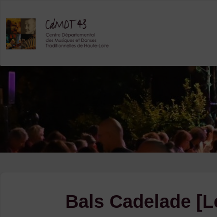
Skip
to
content
Bals Cadelade [L