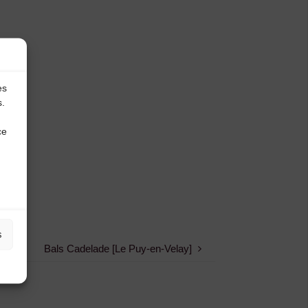
es
s.
ce
s
Bals Cadelade [Le Puy-en-Velay]