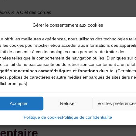
adois & la Clef des cordes
es
Gérer le consentement aux cookies
r offrir les meilleures expériences, nous utilisons des technologies tell
En cas d’intempéries, repli au Centre Roger Fourneyron.
e les cookies pour stocker et/ou accéder aux informations des appareil
fait de consentir à ces technologies nous permettra de traiter des
nnées telles que le comportement de navigation ou les ID uniques sur 
e. Le fait de ne pas consentir ou de retirer son consentement a un effet
gatif sur certaines caractéristiques et fonctions du site.
(Certaines
déos, polices de caractères et autre médias embarqués de sites tiers ne
fficheront pas)
r de l’époque Baroque [Lavaudieu]
Accepter
Refuser
Voir les préférence
Politique de cookies
Politique de confidentialité
entaire