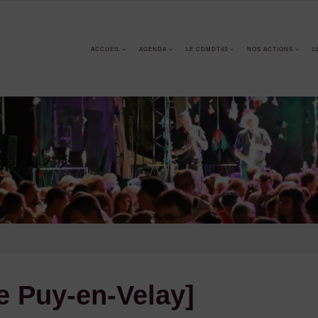
ACCUEIL
AGENDA
LE CDMDT43
NOS ACTIONS
L
e Puy-en-Velay]