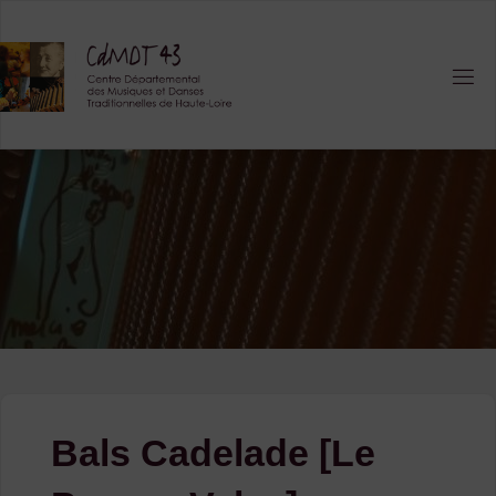
Skip
to
content
Bals Cadelade [Le