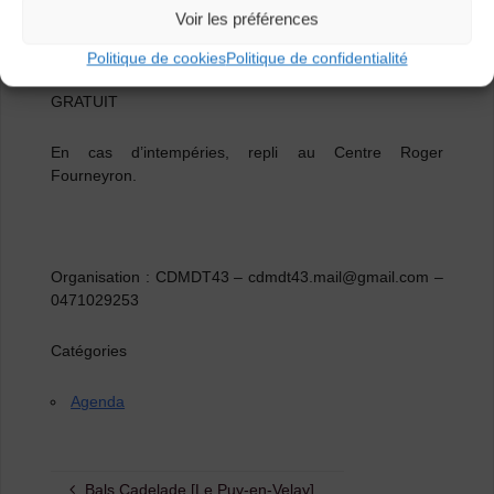
fait se rencontrer en Auvergne. C’est la naissance des
Voir les préférences
« Filles d’en Haut », pour vous réchauffer les jambes et
le cœur !
Politique de cookies
Politique de confidentialité
GRATUIT
En cas d’intempéries, repli au Centre Roger
Fourneyron.
Organisation : CDMDT43 – cdmdt43.mail@gmail.com –
0471029253
Catégories
Agenda
Bals Cadelade [Le Puy-en-Velay]