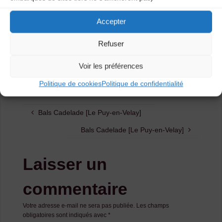
Organisation : CDMDT43 – cdmdt43.mail@gmail.com –
Accepter
0471029253
Refuser
Catégories
Voir les préférences
Agenda
Politique de cookies
Politique de confidentialité
Bals Cadelade [Le Puy-en-Velay]
Bals Cadelade [Le Puy-en-Velay]
Laisser un
commentaire
Votre adresse e-mail ne sera pas publiée.
Les champs
obligatoires sont indiqués avec
*