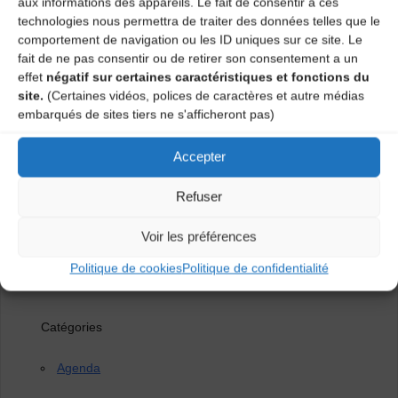
aux informations des appareils. Le fait de consentir à ces
Tarifs : 12€/ 10€*
technologies nous permettra de traiter des données telles que le
comportement de navigation ou les ID uniques sur ce site. Le
Gratuit pour les moins de 16 ans
fait de ne pas consentir ou de retirer son consentement a un
effet
négatif sur certaines caractéristiques et fonctions du
* Tarif réduit : demandeurs d’emploi, bénéficiaires du
site.
(Certaines vidéos, polices de caractères et autre médias
RSA, étudiants, scolaires à partir de 16 ans, adhérents
embarqués de sites tiers ne s'afficheront pas)
CDMDT/AMTA/Familles rurales, AAH (Allocation Adulte
Handicapés).
Accepter
Rens. CDMDT43 & Association familles rurales
Refuser
Montregard
Voir les préférences
04 71 02 92 53 / 0619310460
Politique de cookies
Politique de confidentialité
Catégories
Agenda