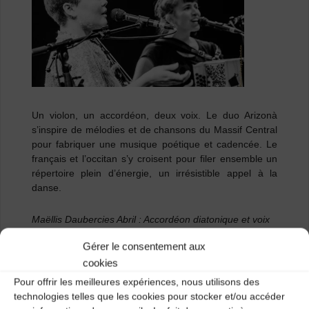
Un violon, un accordéon, deux voix.
Le duo Arizonà
s’inspire de mélodies et de chansons du Massif Central
pour fabriquer une musique poétique et cadencée.
Le
français et l’occitan s’y croisent pour filer ensemble un
répertoire plein d’énergie, un irrésistible appel à la
danse.
Maëllis Daubercies Abril : Accordéon diatonique et voix
Gérer le consentement aux
Milo Darnaud : Violon, voix et pieds
cookies
Pour offrir les meilleures expériences, nous utilisons des
Buvette sur place
technologies telles que les cookies pour stocker et/ou accéder