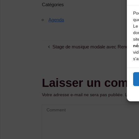
Catégories
Pou
qu
Agenda
Le 
do
sit
né
Stage de musique modale avec René Zos
vi
s'a
Laisser un comm
Votre adresse e-mail ne sera pas publiée.
Les ch