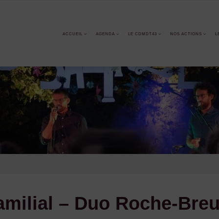
ACCUEIL
AGENDA
LE CDMDT43
NOS ACTIONS
L
familial – Duo Roche-Bre