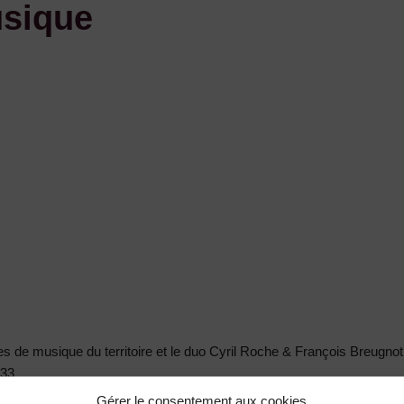
usique
les de musique du territoire et le duo Cyril Roche & François Breugnot
 33
Gérer le consentement aux cookies