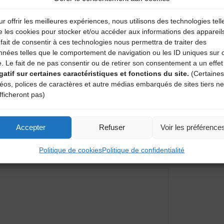
r offrir les meilleures expériences, nous utilisons des technologies tell
e les cookies pour stocker et/ou accéder aux informations des appareil
fait de consentir à ces technologies nous permettra de traiter des
nnées telles que le comportement de navigation ou les ID uniques sur 
e. Le fait de ne pas consentir ou de retirer son consentement a un effet
gatif sur certaines caractéristiques et fonctions du site.
(Certaines
so
déos, polices de caractères et autre médias embarqués de sites tiers ne
fficheront pas)
Conférence musicale et vidéo – Ous
Accepter
Refuser
Voir les préférence
entaire
Politique de cookies
Politique de confidentialité
amps obligatoires sont indiqués avec
*