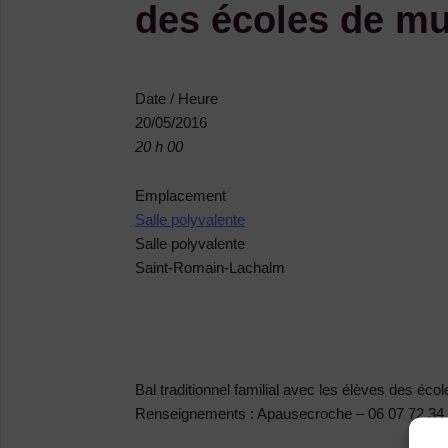
des écoles de m
Date / Heure
20/05/2016
20 h 00
Emplacement
Salle polyvalente
Salle polyvalente
Saint-Romain-Lachalm
Bal traditionnel familial avec les élèves des éco
Renseignements : Apausecroche – 06 07 72 34