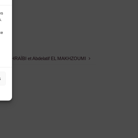
es
s.
ce
sama CHRAÏBI et Abdelatif EL MAKHZOUMI
s