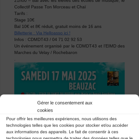
21h00
– Bal avec les élèves des écoles de musique, le
Collectif Passe Ton Morceau et Chaï
Tarifs :
Stage 10€
Bal 10€ et 8€ réduit, gratuit moins de 16 ans
Billetterie : Via Helloasso ici !
Infos : CDMDT43 / 04 71 02 92 53
Un événement organisé par le CDMDT43 et l’EIMD des
Marches du Velay / Rochebaron
.
Gérer le consentement aux
cookies
Pour offrir les meilleures expériences, nous utilisons des
technologies telles que les cookies pour stocker et/ou accéder
aux informations des appareils. Le fait de consentir à ces
technologies nous permettra de traiter des données telles que le