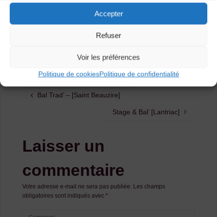
Accepter
Refuser
Catégories
Voir les préférences
Agenda
Politique de cookies
Politique de confidentialité
Bal Trad’ – [Saint Beauzire]
Stage & Bal’ [Lantriac]
Laisser un
commentaire
Votre adresse e-mail ne sera pas publiée.
Les champs
obligatoires sont indiqués avec
*