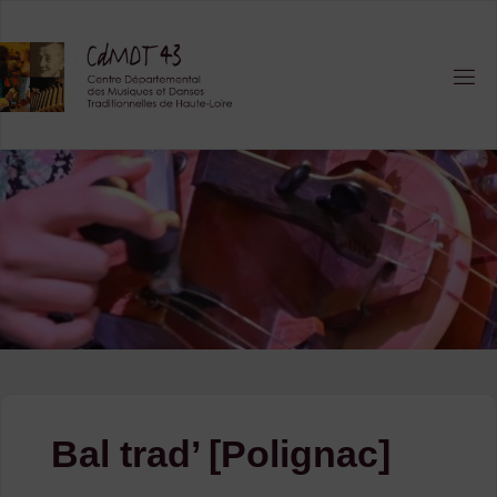
Skip
to
content
Bal trad’ [Polignac]