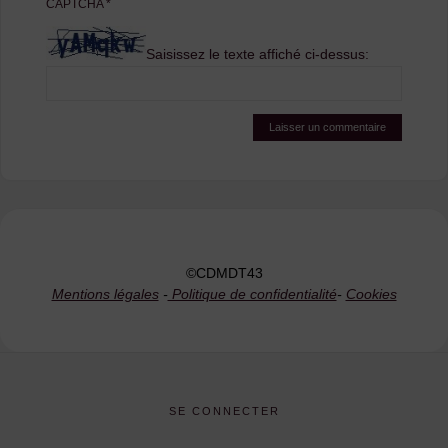
CAPTCHA
*
Saisissez le texte affiché ci-dessus:
©CDMDT43
Mentions légales
-
Politique de confidentialité
-
Cookies
SE CONNECTER