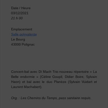
Date / Heure
03/12/2021
21 h 00
Emplacement
Salle polyvalente
Le Bourg
43000 Polignac
Concert-bal avec
Di Mach Trio
nouveau répertoire « La
Belle endormie » (Céline Goupil, Didier Boire, Sylvain
Haon) et bal avec le duo
Planèze
(Sylvain Vuidart et
Laurent Machabert).
Org. : Les Chemins du Temps, pass sanitaire requis.