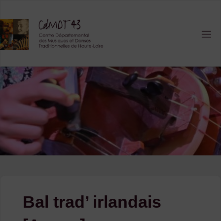
Skip
to
content
Bal trad’ irlandais