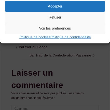
Accepter
Catégories
Refuser
Agenda
Voir les préférences
Politique de cookies
Politique de confidentialité
Bal trad’ au Beage
Bal Trad’ de la Confédération Paysanne
Laisser un
commentaire
Votre adresse e-mail ne sera pas publiée.
Les champs
obligatoires sont indiqués avec
*