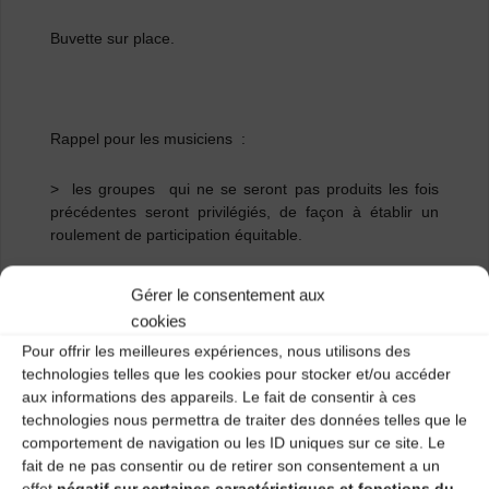
Buvette sur place.
Rappel pour les musiciens :
> les groupes qui ne se seront pas produits les fois
précédentes seront privilégiés, de façon à établir un
roulement de participation équitable.
Si vous souhaitez jouer, vous êtes les bienvenus !
Merci
Gérer le consentement aux
de
contacter l’organisation avant le 21 mars 2026
cookies
dernier délai.
Pour offrir les meilleures expériences, nous utilisons des
technologies telles que les cookies pour stocker et/ou accéder
Une fiche technique vous est demandée comprenant, si
aux informations des appareils. Le fait de consentir à ces
possible :
technologies nous permettra de traiter des données telles que le
– un plan de scène indiquant la position des musiciens
comportement de navigation ou les ID uniques sur ce site. Le
et/ou chanteurs, et pour chaque musicien, le nom des
fait de ne pas consentir ou de retirer son consentement a un
instruments joués.
effet
négatif sur certaines caractéristiques et fonctions du