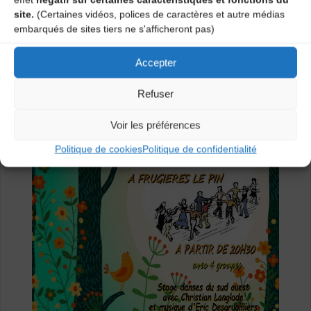
– indiquer, si vous les connaissez, vos besoins en
site.
(Certaines vidéos, polices de caractères et autre médias
micros, cellules, câbles XLR et Jack, pieds de micros,
embarqués de sites tiers ne s'afficheront pas)
boitiers Direct Input (DI)….
Si vous possédez quelques uns de ces accessoires, il
Accepter
est préférable de les apporter.
Refuser
Voir les préférences
Politique de cookies
Politique de confidentialité