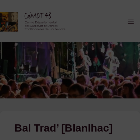
Skip
to
content
Bal Trad’ [Blanlhac]