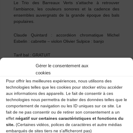
Le Trio des Barreaux Verts s’attache à retrouver
l’ambiance, les couleurs sonores et la cadence des
ensembles auvergnats de la grande époque des bals
populaires.
Claude Quintard
: accordéon chromatique
Michel
Esbelin :
cabrette – violon
Olivier Sulpice :
banjo
Tarif bal :
GRATUIT
Gérer le consentement aux
Buvette sur place.
cookies
Pour offrir les meilleures expériences, nous utilisons des
technologies telles que les cookies pour stocker et/ou accéder
aux informations des appareils. Le fait de consentir à ces
technologies nous permettra de traiter des données telles que le
comportement de navigation ou les ID uniques sur ce site. Le
fait de ne pas consentir ou de retirer son consentement a un
effet
négatif sur certaines caractéristiques et fonctions du
site.
(Certaines vidéos, polices de caractères et autre médias
embarqués de sites tiers ne s'afficheront pas)