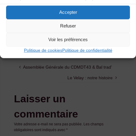
Accepter
Refuser
Catégories
Voir les préférences
Agenda
Politique de cookies
Politique de confidentialité
Assemblée Générale du CDMDT43 & Bal trad’
Le Velay : notre histoire
Laisser un
commentaire
Votre adresse e-mail ne sera pas publiée.
Les champs
obligatoires sont indiqués avec
*