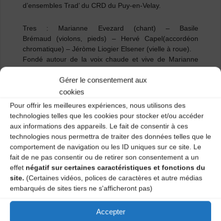
d
’ensembles Trad’ du CRD du Puy-en-Velay.
Tres : Marianne Evezard
(chant) –
Basile
Brémaud
(violons, pieds) –
Hervé Capel
(accordéon
chromatique) –
Jéròme Liogier Elsener
(vielle à roue).
Fondé autour de la voix chaude et vive de Marianne
Evezard, le groupe TRES choisit d’explorer l’énergie
Gérer le consentement aux
des chants et de la musique à danser des contreforts
du Massif Central. Les musiciens investissent ces
cookies
répertoires originaux, jouent avec la matière rythmique
Pour offrir les meilleures expériences, nous utilisons des
et les couleurs modales de ces musiques pour offrir un
technologies telles que les cookies pour stocker et/ou accéder
bal bien cadencé.
aux informations des appareils. Le fait de consentir à ces
technologies nous permettra de traiter des données telles que le
Org :
en partenariat avec le CRD (conservatoire de
comportement de navigation ou les ID uniques sur ce site. Le
musique) du Puy et le CDMDT 43
fait de ne pas consentir ou de retirer son consentement a un
effet
négatif sur certaines caractéristiques et fonctions du
Rens :
04 71 02 92 53 –
cdmdt43.mail@gmail.com
site.
(Certaines vidéos, polices de caractères et autre médias
embarqués de sites tiers ne s'afficheront pas)
Catégories
Accepter