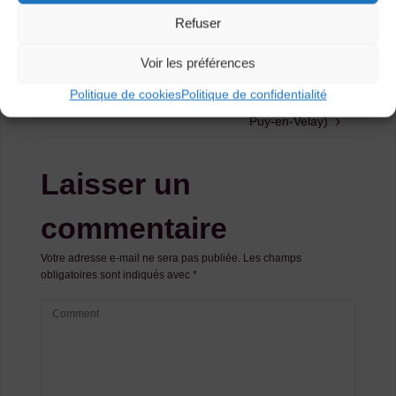
Agenda
Refuser
Voir les préférences
Bal trad’ & irlandais (Araules)
Politique de cookies
Politique de confidentialité
Festival Lo Festenal – Calandreta Velava (Le
Puy-en-Velay)
Laisser un
commentaire
Votre adresse e-mail ne sera pas publiée.
Les champs
obligatoires sont indiqués avec
*