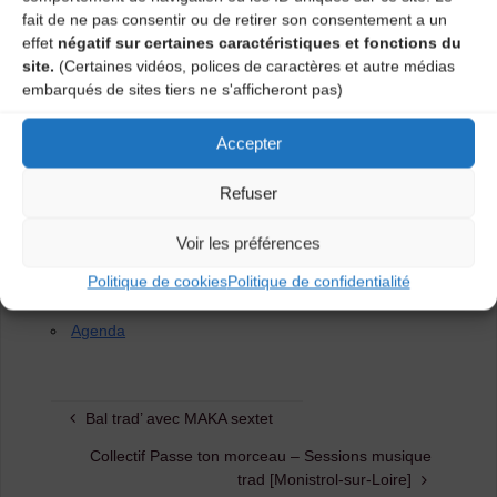
semaine avant la date du bal :
le 27 mars ou le 22 mai
.
fait de ne pas consentir ou de retirer son consentement a un
effet
négatif sur certaines caractéristiques et fonctions du
Aucune pression, que du plaisir de jouer ensemble !
site.
(Certaines vidéos, polices de caractères et autre médias
embarqués de sites tiers ne s'afficheront pas)
Nous contacter pour infos et demande des partitions :
cdmdt43.mail@gmail.com
/ 04 71 02 92 53
Accepter
Tarif adhérent : 3 €
Refuser
Voir les préférences
Catégories
Politique de cookies
Politique de confidentialité
Agenda
Bal trad’ avec MAKA sextet
Collectif Passe ton morceau – Sessions musique
trad [Monistrol-sur-Loire]