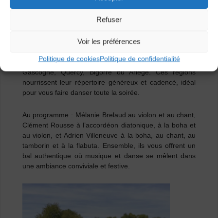
Les groupes
Refuser
La Vesina
Voir les préférences
Trois jeunes musiciens passionnés vous invitent à vibrer
Politique de cookies
Politique de confidentialité
au son des musiques traditionnelles venues de
Gascogne, Quercy, Bigorre ou Ariège. Ces régions
nourrissent leur répertoire généreux et cadencé, idéal
pour vous faire danser toute la soirée.
Au programme : Mélanie Brelaud au violon et au chant,
Clément Rousse à l’accordéon diatonique, à la boha et
au violon, et Adrien Villeneuve à la boha, au chant, au
tamborin et à la flabuta. Ensemble, ils vous offrent un
bal authentique où musique et danse se mêlent dans
une ambiance conviviale et festive.