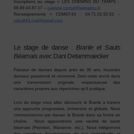
Inscriptions au stage > LES CHEMINS DU TEMPS :
06.89.43.87.17 –
evelyne.cornut@wanadoo.fr
Renseignements > CDMDT43 : 04.71.02.92.53 –
cdmdt43.mail@gmail.com
Le stage de danse :
Branle et Sauts
Béarnais
avec
Dani Detammaecker
Passeur de danses depuis près de 30 ans, musicien
danseur passionné et renommé, Dani reste ancré dans
une transmission originale, respectueuse des
caractères propres aux répertoires qu’il pratique.
Lors du stage vous allez découvrir le Branle à travers
une approche progressive, immersive et globale.
Nous
commencerons par danser le
Branle dans sa forme en
chaîne
.
Nous apprendrons une variété de
sauts
béarnais
(Peiroton, Marianne, etc.). Nous intégrerons
des variations d’expressions de pas (individuelle et