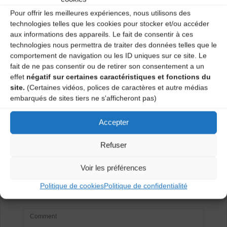
Pour offrir les meilleures expériences, nous utilisons des
Catégories
technologies telles que les cookies pour stocker et/ou accéder
aux informations des appareils. Le fait de consentir à ces
Agenda
technologies nous permettra de traiter des données telles que le
comportement de navigation ou les ID uniques sur ce site. Le
fait de ne pas consentir ou de retirer son consentement a un
effet
négatif sur certaines caractéristiques et fonctions du
Animation du marché du Festival des Cuivres
site.
(Certaines vidéos, polices de caractères et autre médias
par DI MACH
embarqués de sites tiers ne s'afficheront pas)
Bal trad
Accepter
Laisser un
Refuser
commentaire
Voir les préférences
Votre adresse e-mail ne sera pas publiée.
Les champs
Politique de cookies
Politique de confidentialité
obligatoires sont indiqués avec
*