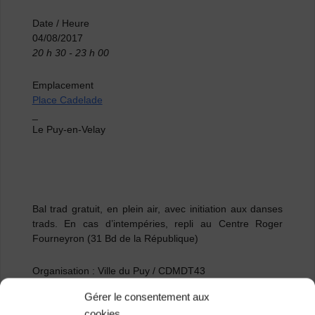
Date / Heure
04/08/2017
20 h 30 - 23 h 00
Emplacement
Place Cadelade
_
Le Puy-en-Velay
Bal trad gratuit, en plein air, avec initiation aux danses
trads. En cas d’intempéries, repli au Centre Roger
Fourneyron (31 Bd de la République)
Organisation : Ville du Puy / CDMDT43
Gérer le consentement aux
Renseignements : 04 71 02 92 53
cookies