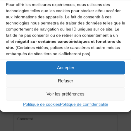
Catégories
Pour offrir les meilleures expériences, nous utilisons des
technologies telles que les cookies pour stocker et/ou accéder
Agenda
aux informations des appareils. Le fait de consentir à ces
technologies nous permettra de traiter des données telles que le
comportement de navigation ou les ID uniques sur ce site. Le
fait de ne pas consentir ou de retirer son consentement a un
Atelier & spectacle « Chatouille » de Sébastien
effet
négatif sur certaines caractéristiques et fonctions du
Guerrier (Chadrac)
site.
(Certaines vidéos, polices de caractères et autre médias
embarqués de sites tiers ne s'afficheront pas)
Apéro trad’ (Brioude)
Accepter
Laisser un
Refuser
commentaire
Voir les préférences
Votre adresse e-mail ne sera pas publiée.
Les champs
Politique de cookies
Politique de confidentialité
obligatoires sont indiqués avec
*