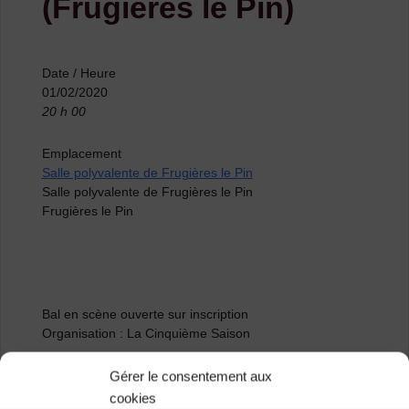
(Frugières le Pin)
Date / Heure
01/02/2020
20 h 00
Emplacement
Salle polyvalente de Frugières le Pin
Salle polyvalente de Frugières le Pin
Frugières le Pin
Bal en scène ouverte sur inscription
Organisation : La Cinquième Saison
Gérer le consentement aux
Renseignements : 06 60 73 85 87 – 06 88 43 01 12
cookies