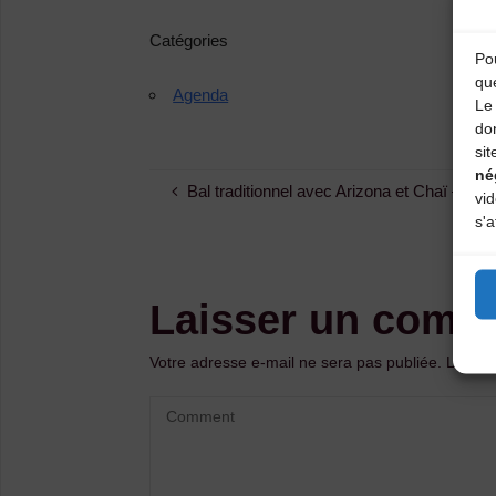
Catégories
Pou
qu
Agenda
Le 
do
sit
né
Bal traditionnel avec Arizona et Chaï – Ann
vi
s'a
Laisser un comm
Votre adresse e-mail ne sera pas publiée.
Les ch