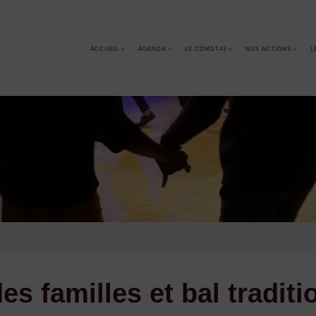
ACCUEIL
AGENDA
LE CDMDT43
NOS ACTIONS
L
 familles et bal traditi