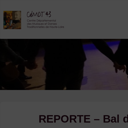
Skip
to
content
REPORTE – Bal des