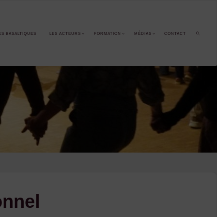
ES BASALTIQUES
LES ACTEURS
FORMATION
MÉDIAS
CONTACT
SEARCH
onnel