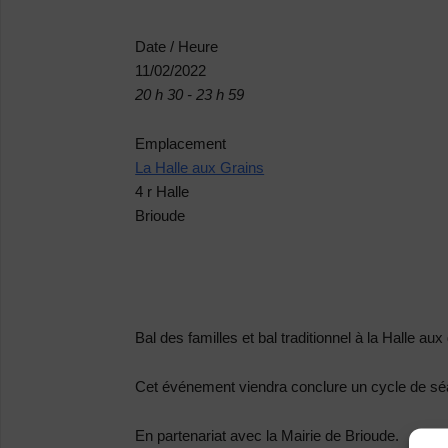
Date / Heure
11/02/2022
20 h 30 - 23 h 59
Emplacement
La Halle aux Grains
4 r Halle
Brioude
Bal des familles et bal traditionnel à la Halle a
Cet événement viendra conclure un cycle de séan
En partenariat avec la Mairie de Brioude.