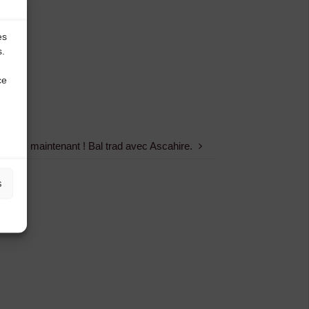
es
s.
ce
nsons maintenant ! Bal trad avec Ascahire.
s