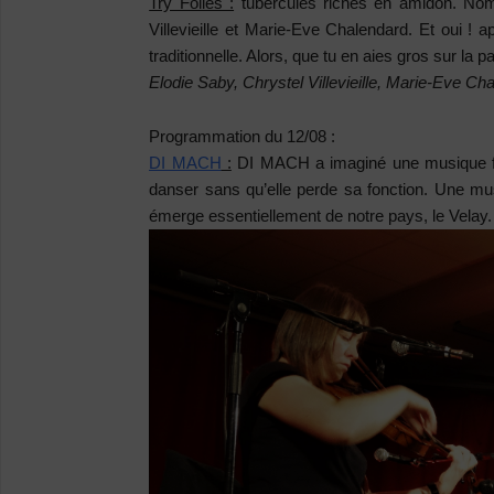
Try Folles :
tubercules riches en amidon. Nom
Villevieille et Marie-Eve Chalendard. Et oui ! a
traditionnelle. Alors, que tu en aies gros sur la pa
Elodie Saby, Chrystel Villevieille, Marie-Eve Cha
Programmation du 12/08 :
DI MACH
:
DI MACH a imaginé une musique fai
danser sans qu’elle perde sa fonction. Une mus
émerge essentiellement de notre pays, le Velay.