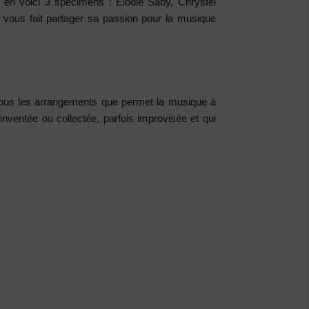
, en voici 3 spécimens : Elodie Saby, Chrystel
ues vous fait partager sa passion pour la musique
 tous les arrangements que permet la musique à
nventée ou collectée, parfois improvisée et qui