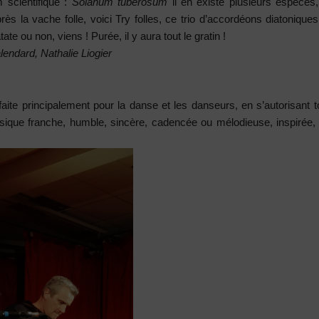
 scientifique :
Solanum tuberosum
il en existe plusieurs espèces
près la vache folle, voici Try folles, ce trio d’accordéons diatoniq
tate ou non, viens ! Purée, il y aura tout le gratin !
lendard, Nathalie Liogier
te principalement pour la danse et les danseurs, en s’autorisant
ique franche, humble, sincère, cadencée ou mélodieuse, inspirée, i