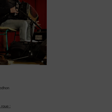
edhon
 roue :