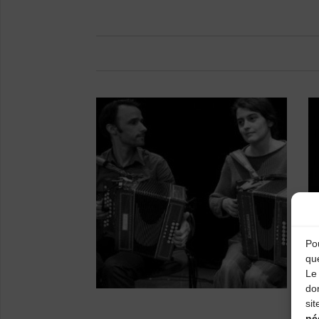
Pou
qu
Le 
do
sit
né