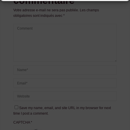
commentaire
Votre adresse e-mail ne sera pas publiée.
Les champs
obligatoires sont indiqués avec
*
Save my name, email, and site URL in my browser for next
time I post a comment.
CAPTCHA
*