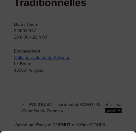
Traditionnelles
Date / Heure
22/09/2017
20 h 30 - 22 h 00
Emplacement
Salle polyvalente de Polignac
Le Bourg
43000 Polignac
POLIGNAC
– partenariat CDMDT43 et
« Les
Chemins du Temps ».
Animé par Evelyne CORNUT et Céline GOUPIL.