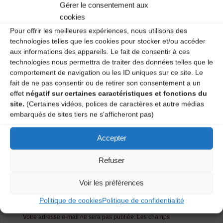
Gérer le consentement aux
Salle polyvalente – 1 vendredi sur 2 de 20H30 à 22H.
Deux ateliers : débutant et moyen-confirmé.
cookies
Pour offrir les meilleures expériences, nous utilisons des
Renseignements : 04 71 09 56 56.
technologies telles que les cookies pour stocker et/ou accéder
aux informations des appareils. Le fait de consentir à ces
Catégories
technologies nous permettra de traiter des données telles que le
comportement de navigation ou les ID uniques sur ce site. Le
fait de ne pas consentir ou de retirer son consentement a un
Agenda
effet
négatif sur certaines caractéristiques et fonctions du
site.
(Certaines vidéos, polices de caractères et autre médias
embarqués de sites tiers ne s'afficheront pas)
Bal trad à St Iplize
Accepter
Ateliers Danses Traditionnelles
Refuser
Laisser un
Voir les préférences
commentaire
Politique de cookies
Politique de confidentialité
Votre adresse e-mail ne sera pas publiée.
Les champs