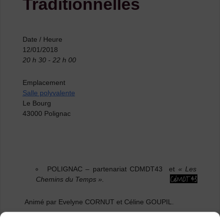
Traditionnelles
Date / Heure
12/01/2018
20 h 30 - 22 h 00
Emplacement
Salle polyvalente
Le Bourg
43000 Polignac
POLIGNAC
– partenariat CDMDT43 et
« Les
Chemins du Temps ».
Animé par Evelyne CORNUT et Céline GOUPIL.