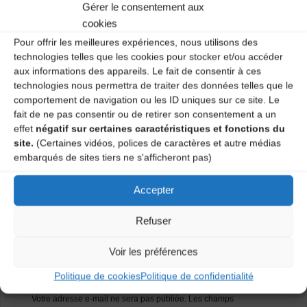
Gérer le consentement aux
Salle polyvalente – 1 vendredi sur 2 de 20H30 à 22H.
Deux ateliers : débutant et moyen-confirmé.
cookies
Pour offrir les meilleures expériences, nous utilisons des
Renseignements : 04 71 09 56 56.
technologies telles que les cookies pour stocker et/ou accéder
aux informations des appareils. Le fait de consentir à ces
Catégories
technologies nous permettra de traiter des données telles que le
comportement de navigation ou les ID uniques sur ce site. Le
fait de ne pas consentir ou de retirer son consentement a un
Agenda
effet
négatif sur certaines caractéristiques et fonctions du
site.
(Certaines vidéos, polices de caractères et autre médias
embarqués de sites tiers ne s'afficheront pas)
Ateliers Danses Traditionnelles
Accepter
Ateliers Danses Traditionnelles
Refuser
Laisser un
Voir les préférences
commentaire
Politique de cookies
Politique de confidentialité
Votre adresse e-mail ne sera pas publiée.
Les champs