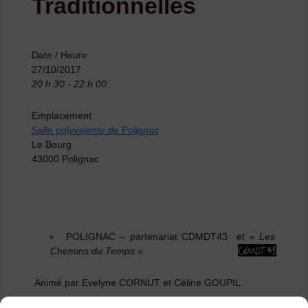
Traditionnelles
Date / Heure
27/10/2017
20 h 30 - 22 h 00
Emplacement
Salle polyvalente de Polignac
Le Bourg
43000 Polignac
POLIGNAC
– partenariat CDMDT43 et
« Les
Chemins du Temps ».
Animé par Evelyne CORNUT et Céline GOUPIL.