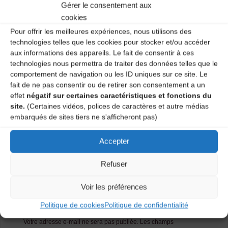
Gérer le consentement aux
Salle polyvalente – 1 vendredi sur 2 de 20H30 à 22H.
Deux ateliers : débutant et moyen-confirmé.
cookies
Pour offrir les meilleures expériences, nous utilisons des
Renseignements : 04 71 09 56 56.
technologies telles que les cookies pour stocker et/ou accéder
aux informations des appareils. Le fait de consentir à ces
Catégories
technologies nous permettra de traiter des données telles que le
comportement de navigation ou les ID uniques sur ce site. Le
fait de ne pas consentir ou de retirer son consentement a un
Agenda
effet
négatif sur certaines caractéristiques et fonctions du
site.
(Certaines vidéos, polices de caractères et autre médias
embarqués de sites tiers ne s'afficheront pas)
Ateliers Danses Traditionnelles
Accepter
Ateliers Danses Traditionnelles
Refuser
Laisser un
Voir les préférences
commentaire
Politique de cookies
Politique de confidentialité
Votre adresse e-mail ne sera pas publiée.
Les champs