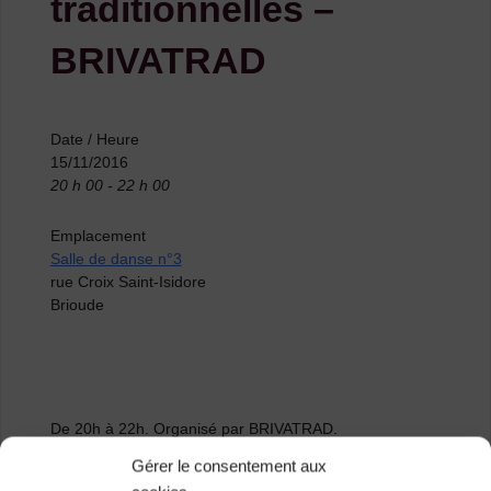
traditionnelles –
BRIVATRAD
Date / Heure
15/11/2016
20 h 00 - 22 h 00
Emplacement
Salle de danse n°3
rue Croix Saint-Isidore
Brioude
De 20h à 22h. Organisé par BRIVATRAD.
Gérer le consentement aux
Infos et renseignements :
06 60 73 85 87 – 06 88 43 01