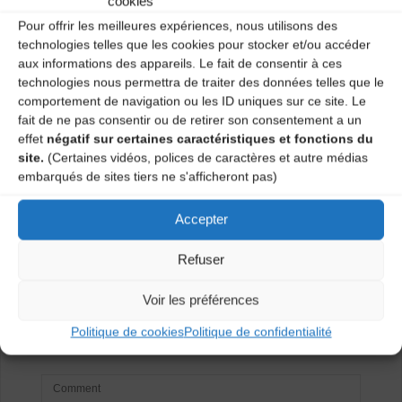
cookies
12
Pour offrir les meilleures expériences, nous utilisons des
technologies telles que les cookies pour stocker et/ou accéder
Catégories
aux informations des appareils. Le fait de consentir à ces
technologies nous permettra de traiter des données telles que le
Agenda
comportement de navigation ou les ID uniques sur ce site. Le
fait de ne pas consentir ou de retirer son consentement a un
effet
négatif sur certaines caractéristiques et fonctions du
site.
(Certaines vidéos, polices de caractères et autre médias
Atelier de danse traditionnelle – BRIVATRAD
embarqués de sites tiers ne s'afficheront pas)
Atelier de danses traditionnelles – BRIVATRAD
Accepter
Laisser un
Refuser
commentaire
Voir les préférences
Politique de cookies
Politique de confidentialité
Votre adresse e-mail ne sera pas publiée.
Les champs
obligatoires sont indiqués avec
*