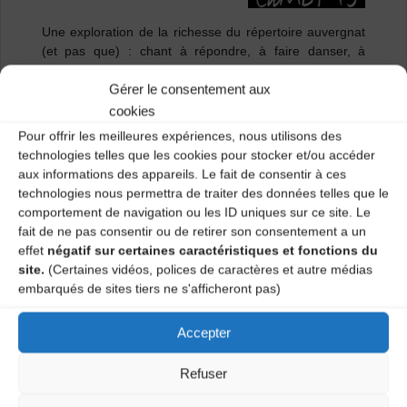
Une exploration de la richesse du répertoire auvergnat
(et pas que) : chant à répondre, à faire danser, à
raconter…
Gérer le consentement aux
cookies
Le P’tit Café, 25 place du Marché couvert – 1 lundi par
mois de 19H30 à 21H. Tous niveaux.
Pour offrir les meilleures expériences, nous utilisons des
technologies telles que les cookies pour stocker et/ou accéder
Renseignements : 04 71 02 92 53 /
aux informations des appareils. Le fait de consentir à ces
cdmdt43.mail@gmail.com
technologies nous permettra de traiter des données telles que le
comportement de navigation ou les ID uniques sur ce site. Le
fait de ne pas consentir ou de retirer son consentement a un
Catégories
effet
négatif sur certaines caractéristiques et fonctions du
site.
(Certaines vidéos, polices de caractères et autre médias
Agenda
embarqués de sites tiers ne s'afficheront pas)
Accepter
Atelier de chants traditionnels [Le Puy-en-
Velay]
Refuser
Atelier de chants traditionnels [Le Puy-en-Velay]