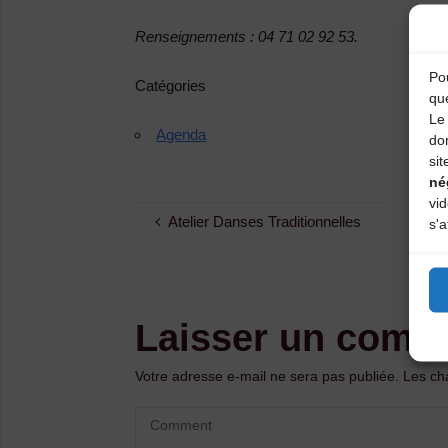
Renseignements : 04 71 02 92 53.
Pou
Catégories
qu
Le 
Agenda
do
sit
né
vi
Atelier Danses Traditionnelles
s'a
Laisser un comm
Votre adresse e-mail ne sera pas publiée.
Les ch