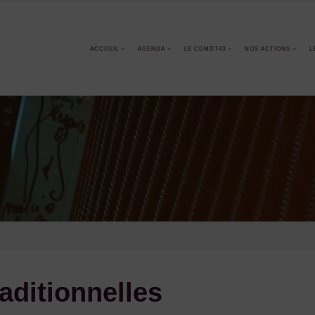
ACCUEIL
AGENDA
LE CDMDT43
NOS ACTIONS
L
aditionnelles