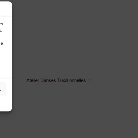
es
s.
ce
Atelier Danses Traditionnelles
s