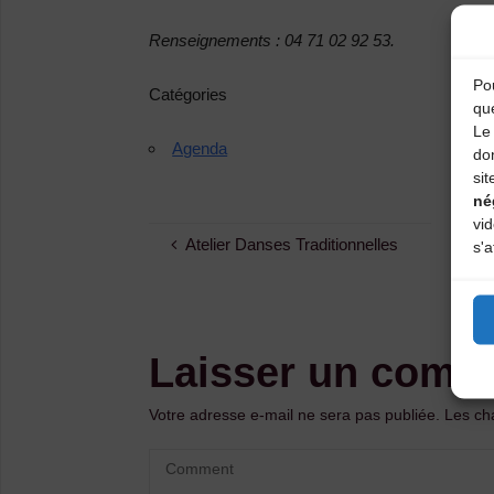
Renseignements : 04 71 02 92 53.
Pou
Catégories
qu
Le 
Agenda
do
sit
né
vi
Atelier Danses Traditionnelles
s'a
Laisser un comm
Votre adresse e-mail ne sera pas publiée.
Les ch