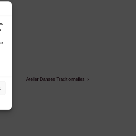
es
s.
ce
Atelier Danses Traditionnelles
s