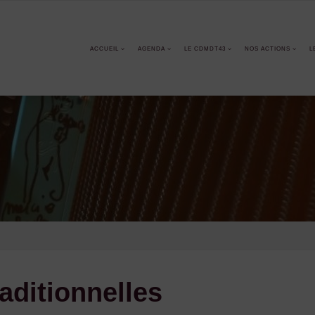
ACCUEIL
AGENDA
LE CDMDT43
NOS ACTIONS
L
aditionnelles