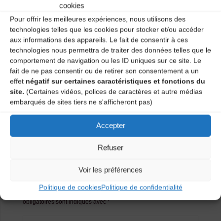
cookies
Renseignements & inscriptions : EIMD 04.71.66.40.24
Pour offrir les meilleures expériences, nous utilisons des
technologies telles que les cookies pour stocker et/ou accéder
Catégories
aux informations des appareils. Le fait de consentir à ces
technologies nous permettra de traiter des données telles que le
comportement de navigation ou les ID uniques sur ce site. Le
Agenda
fait de ne pas consentir ou de retirer son consentement a un
effet
négatif sur certaines caractéristiques et fonctions du
site.
(Certaines vidéos, polices de caractères et autre médias
Atelier danses traditionnelles
embarqués de sites tiers ne s'afficheront pas)
Sortie de résidence : BAL SOUS LES ETOILES
Accepter
Laisser un
Refuser
Voir les préférences
commentaire
Politique de cookies
Politique de confidentialité
Votre adresse e-mail ne sera pas publiée.
Les champs
obligatoires sont indiqués avec
*