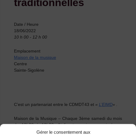
traditionnelles
Date / Heure
18/06/2022
10 h 00 - 12 h 00
Emplacement
Maison de la musique
Centre
Sainte-Sigolène
C’est un partenariat entre le CDMDT43 et
«
L’EIMD
« .
Maison de la Musique – Chaque 3ème samedi du mois
de 10h00 à 12h00. Atelier tous niveaux animé par
Virgilia Gacoin et intervenants extérieurs.
Gérer le consentement aux