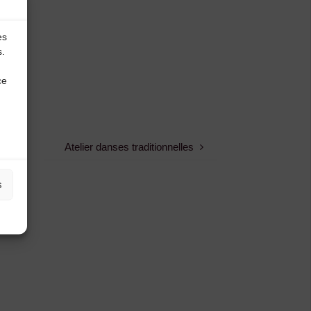
es
s.
ce
Atelier danses traditionnelles
s