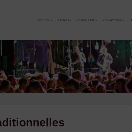
ACCUEIL
AGENDA
LE CDMDT43
NOS ACTIONS
L
aditionnelles