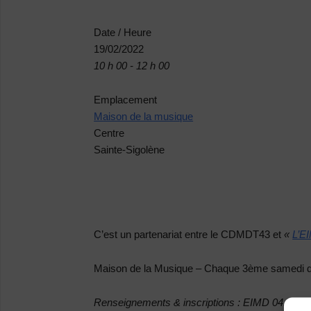
Date / Heure
19/02/2022
10 h 00 - 12 h 00
Emplacement
Maison de la musique
Centre
Sainte-Sigolène
C’est un partenariat entre le CDMDT43 et
«
L’E
Maison de la Musique – Chaque 3ème samedi du m
Renseignements & inscriptions : EIMD 04.71.6