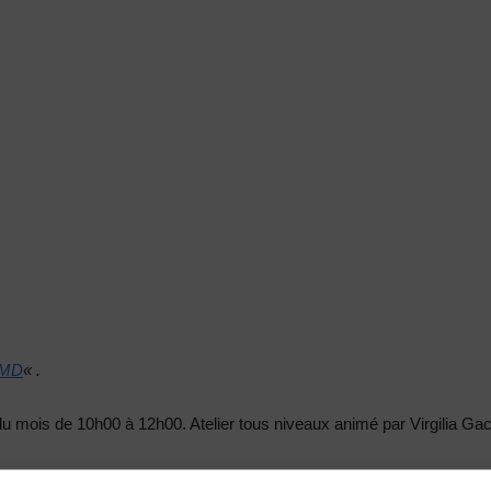
IMD
« .
ois de 10h00 à 12h00. Atelier tous niveaux animé par Virgilia Gacoi
6.40.24