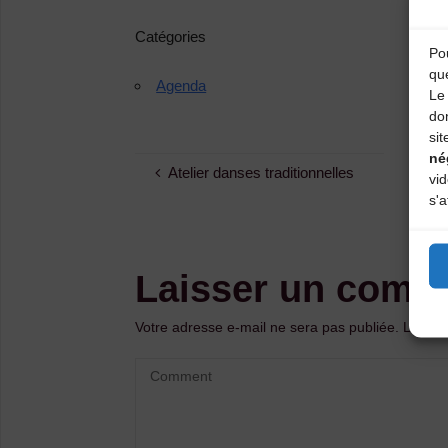
Catégories
Pou
qu
Agenda
Le 
do
sit
né
Atelier danses traditionnelles
vi
s'a
Laisser un comm
Votre adresse e-mail ne sera pas publiée.
Les ch