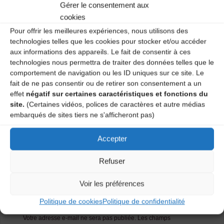
Gérer le consentement aux
Maison des Sports et Loisirs – 1 mardi sur 2 de 19h30 à
20h30. Atelier tous niveaux et tous âges.
cookies
Pour offrir les meilleures expériences, nous utilisons des
Renseignements : 04 71 02 92 53.
technologies telles que les cookies pour stocker et/ou accéder
aux informations des appareils. Le fait de consentir à ces
Catégories
technologies nous permettra de traiter des données telles que le
comportement de navigation ou les ID uniques sur ce site. Le
fait de ne pas consentir ou de retirer son consentement a un
Agenda
effet
négatif sur certaines caractéristiques et fonctions du
site.
(Certaines vidéos, polices de caractères et autre médias
embarqués de sites tiers ne s'afficheront pas)
Atelier Danses Traditionnelles
Accepter
Atelier Danses Traditionnelles
Refuser
Laisser un
Voir les préférences
commentaire
Politique de cookies
Politique de confidentialité
Votre adresse e-mail ne sera pas publiée.
Les champs