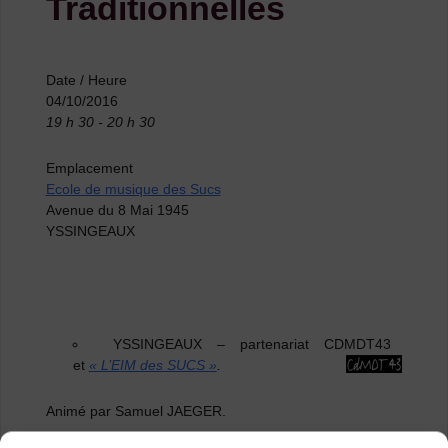
Traditionnelles
Date / Heure
04/10/2016
19 h 30 - 20 h 30
Emplacement
Ecole de musique des Sucs
Avenue du 8 Mai 1945
YSSINGEAUX
YSSINGEAUX
–
partenariat CDMDT43
et
« L’EIM des SUCS »
.
Animé par Samuel JAEGER.