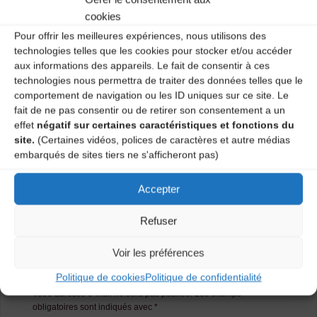
Salle polyvalente – 1 vendredi sur 2 de 20H30 à 22H.
cookies
Pour offrir les meilleures expériences, nous utilisons des
Renseignements CDMDT43 :
04 71 02 92 53
technologies telles que les cookies pour stocker et/ou accéder
aux informations des appareils. Le fait de consentir à ces
Catégories
technologies nous permettra de traiter des données telles que le
comportement de navigation ou les ID uniques sur ce site. Le
Agenda
fait de ne pas consentir ou de retirer son consentement a un
effet
négatif sur certaines caractéristiques et fonctions du
site.
(Certaines vidéos, polices de caractères et autre médias
embarqués de sites tiers ne s'afficheront pas)
Atelier danses traditionnelles
Atelier danses traditionnelles
Accepter
Refuser
Laisser un
Voir les préférences
commentaire
Politique de cookies
Politique de confidentialité
Votre adresse e-mail ne sera pas publiée.
Les champs
obligatoires sont indiqués avec
*