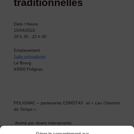
traditionnelles
Date / Heure
15/04/2022
20 h 30 - 22 h 00
Emplacement
Salle polyvalente
Le Bourg
43000 Polignac
POLIGNAC
– partenariat CDMDT43 et
« Les Chemins
du Temps »
Animé par divers intervenants.
Gérer le consentement aux