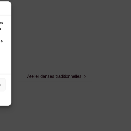
es
s.
ce
Atelier danses traditionnelles
s