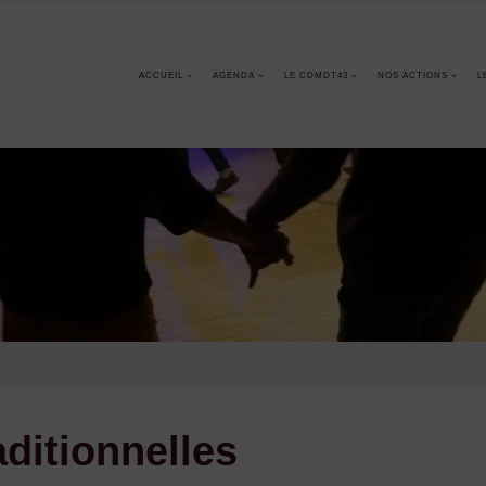
ACCUEIL
AGENDA
LE CDMDT43
NOS ACTIONS
L
aditionnelles