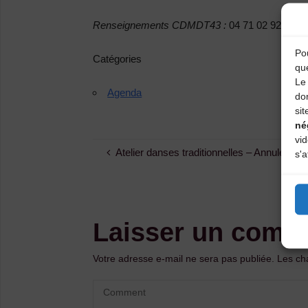
Renseignements CDMDT43 :
04 71 02 92 53
Pou
Catégories
qu
Le 
Agenda
do
sit
né
vi
Atelier danses traditionnelles – Annulé
s'a
Laisser un comm
Votre adresse e-mail ne sera pas publiée.
Les ch