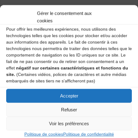
Limité à 12 personnes, merci d’appeler pour vous
Gérer le consentement aux
préinscrire.
cookies
Pour offrir les meilleures expériences, nous utilisons des
technologies telles que les cookies pour stocker et/ou accéder
aux informations des appareils. Le fait de consentir à ces
Renseignements CDMDT43 :
04 71 02 92 53
technologies nous permettra de traiter des données telles que le
comportement de navigation ou les ID uniques sur ce site. Le
Catégories
fait de ne pas consentir ou de retirer son consentement a un
effet
négatif sur certaines caractéristiques et fonctions du
Agenda
site.
(Certaines vidéos, polices de caractères et autre médias
embarqués de sites tiers ne s'afficheront pas)
Accepter
Atelier chant traditionnel
Atelier chant traditionnel
Refuser
Voir les préférences
Laisser un
Politique de cookies
Politique de confidentialité