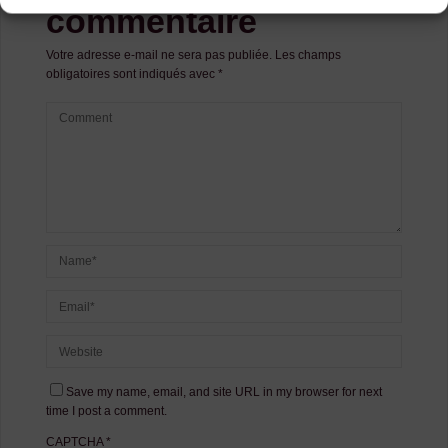
commentaire
Votre adresse e-mail ne sera pas publiée.
Les champs
obligatoires sont indiqués avec
*
Save my name, email, and site URL in my browser for next
time I post a comment.
CAPTCHA
*