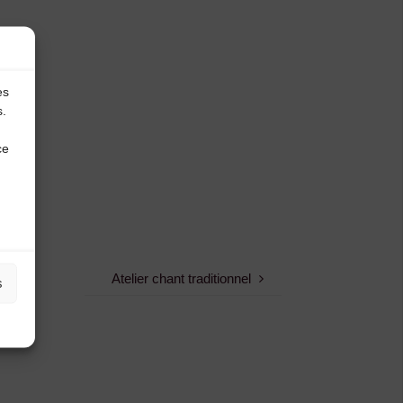
es
s.
ce
Atelier chant traditionnel
s