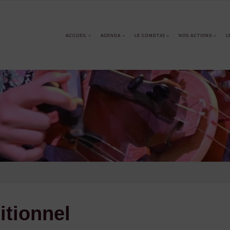
ACCUEIL
AGENDA
LE CDMDT43
NOS ACTIONS
L
itionnel