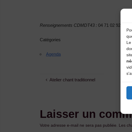
Renseignements CDMDT43 :
04 71 02 92 53
Pou
qu
Catégories
Le 
do
Agenda
sit
né
vi
s'a
Atelier chant traditionnel
Laisser un comm
Votre adresse e-mail ne sera pas publiée.
Les ch