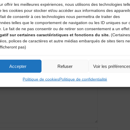
r offrir les meilleures expériences, nous utilisons des technologies tell
e les cookies pour stocker et/ou accéder aux informations des appareil
fait de consentir à ces technologies nous permettra de traiter des
nnées telles que le comportement de navigation ou les ID uniques sur 
gières]
e. Le fait de ne pas consentir ou de retirer son consentement a un effet
gatif sur certaines caractéristiques et fonctions du site.
(Certaines
déos, polices de caractères et autre médias embarqués de sites tiers ne
fficheront pas)
entaire
Accepter
Refuser
Voir les préférence
amps obligatoires sont indiqués avec
*
Politique de cookies
Politique de confidentialité