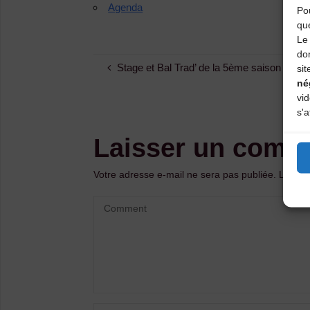
Agenda
Pou
qu
Le 
do
Stage et Bal Trad’ de la 5ème saison – [Fru
sit
né
vi
s'a
Laisser un comm
Votre adresse e-mail ne sera pas publiée.
Les ch