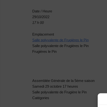
Date / Heure
29/10/2022
17 h 00
Emplacement
Salle polyvalente de Frugières le Pin
Salle polyvalente de Frugières le Pin
Frugières le Pin
Assemblée Générale de la 5ème saison
Samedi 29 octobre 17 heures
Salle polyvalente de Frugière le Pin
Catégories