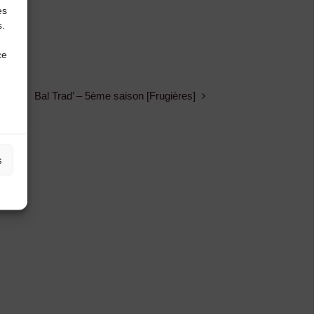
es
s.
ce
Bal Trad’ – 5ème saison [Frugières]
s