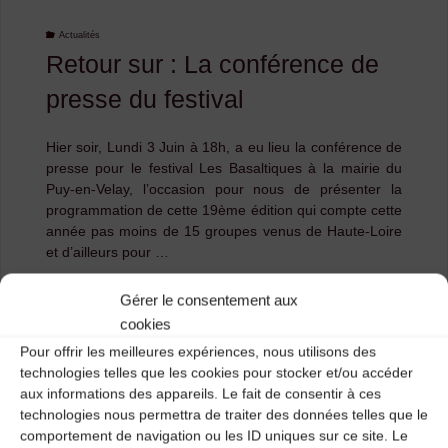
prix
Actualités
Retour sur : La conférence de
coûtant
presse du festival
!"
Hier soir, Lundi 3 Juin à 18h, a eu lieu la conférence de
presse pour le festival Les Basaltiques à la mairie du
Puy-en-Velay, l’occasion pour nous de présenter la
programmation de cette 19ème édition qui compte cette
année pas moins de 15 groupes venus de Haute-Loire
et d’ailleurs pour …
Gérer le consentement aux
"Retour
Lire l'article
cookies
sur
Pour offrir les meilleures expériences, nous utilisons des
technologies telles que les cookies pour stocker et/ou accéder
:
aux informations des appareils. Le fait de consentir à ces
technologies nous permettra de traiter des données telles que le
La
comportement de navigation ou les ID uniques sur ce site. Le