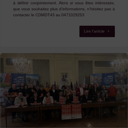
à définir conjointement. Alors si vous êtes intéressés,
que vous souhaitez plus d’informations, n’hésitez pas à
contacter le CDMDT43 au 0471029253
"Accompagn
Lire l'article
de
groupes
amateurs
autour
du
chant
trad
à