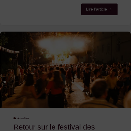
"KOLOSSAL
Lire l'article
BAL
3ème
édition
–
la
billetterie
est
ouverte
!!!"
Actualités
Retour sur le festival des