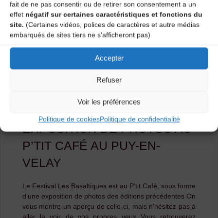
fait de ne pas consentir ou de retirer son consentement a un
conférence
effet
négatif sur certaines caractéristiques et fonctions du
site.
(Certaines vidéos, polices de caractères et autre médias
de
embarqués de sites tiers ne s'afficheront pas)
presse
Accepter
du
Refuser
festival"
Voir les préférences
Actualités
Politique de cookies
Politique de confidentialité
EXPOSITION DE PHOTOS AU
P’TIT CAFÉ AU PUY-EN-
VELAY
Le Festival Les Basaltiques est au P’tit Café, sous forme
d’une exposition de photos des éditions précédentes On
vous montre un aperçu de celle-ci, mais n’hésitez pas à
aller la voir de vos propres yeux Vous retrouverez