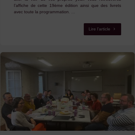
l’affiche de cette 19ème édition ainsi que des livrets
avec toute la programmation. …
"EXPOSITIO
Lire l'article
DE
PHOTOS
AU
P’TIT
CAFÉ
AU
PUY-
EN-