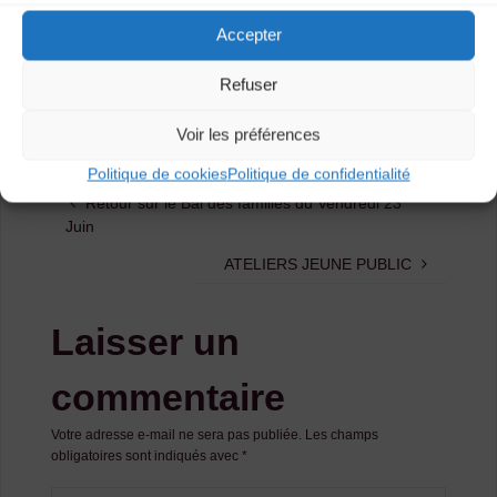
billetterie est également ouverte en ligne et à l’office de
Accepter
tourisme, prenez vite vos places !
Merci à la mairie du Puy-en-Velay de nous avoir
Refuser
accueilli pour cette conférence de presse, à la presse,
aux bénévoles et tous ceux qui étaient présents !
Voir les préférences
Politique de cookies
Politique de confidentialité
Retour sur le Bal des familles du Vendredi 23
Juin
ATELIERS JEUNE PUBLIC
Laisser un
commentaire
Votre adresse e-mail ne sera pas publiée.
Les champs
obligatoires sont indiqués avec
*