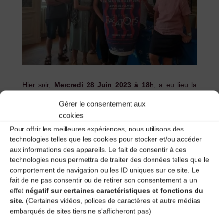
Hier soir,
Mercredi 28 Juin 2023 à 18h
, a eu lieu la
conférence de presse
pour le
festival Les
Gérer le consentement aux
Basaltiques
à la mairie du Puy-en-Velay,
cookies
l’occasion pour nous de présenter la programmation de
Pour offrir les meilleures expériences, nous utilisons des
cette 18ème édition qui compte cette année pas moins
technologies telles que les cookies pour stocker et/ou accéder
de 14 groupes venus de Haute-Loire et d’ailleurs pour
aux informations des appareils. Le fait de consentir à ces
animer les soirées avec des apéro-concerts, des bœufs
technologies nous permettra de traiter des données telles que le
et des bals mais aussi les journées grâce à des stages.
comportement de navigation ou les ID uniques sur ce site. Le
fait de ne pas consentir ou de retirer son consentement a un
Le festival se rapproche à grands pas, les stages se
effet
négatif sur certaines caractéristiques et fonctions du
remplissent à un bon rythme, mais les places sont
site.
(Certaines vidéos, polices de caractères et autre médias
limitées alors n’attendez plus !
embarqués de sites tiers ne s'afficheront pas)
Pour les soirées et le repas du terroir du Mercredi, la