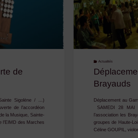
Actualités
rte de
Déplacemen
Brayauds
Sainte Sigolène / …)
Déplacement au Gamo
uverte de l’accordéon
SAMEDI 28 MAI 20
de la Musique, Sainte-
l’association les Br
 de l’EIMD des Marches
groupes de Haute-Loi
Céline GOUPIL, violo