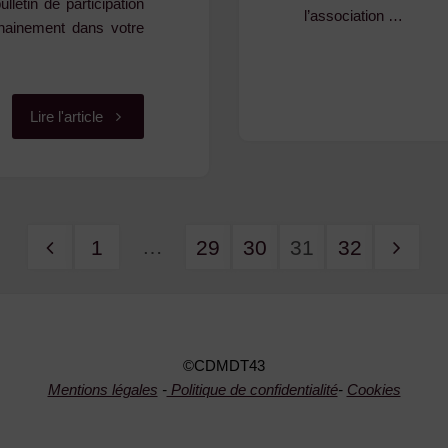
letin de participation
l’association …
chainement dans votre
"25
Lire l'article
Mars
:
…
1
29
30
31
32
Assemblée
Pagination
Générale
des
2016
©CDMDT43
publications
du
Mentions légales
-
Politique de confidentialité
-
Cookies
CDMDT43"