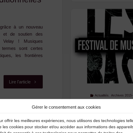
r grâce à un nouveau
t et de soutien des
u Velay ! Musiques
s termes sont certes
iques, les frontières
"Le
Lire l'article
Tremplin
Actualités
,
Archives 2015
Les Nuits B
Gérer le consentement aux cookies
des
inscription
r offrir les meilleures expériences, nous utilisons des technologies tell
Musiques
e les cookies pour stocker et/ou accéder aux informations des appareil
mes
Vous pouvez nous renv
fait de consentir à ces technologies nous permettra de traiter des