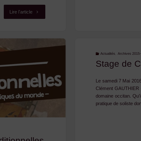
"Ste-
Lire l'article
Sigolène
:
Atelier-
Actualités
,
Archives 2015
Stage de C
découverte
Le samedi 7 Mai 2016 
de
Clément GAUTHIER « L
domaine occitan. Qu’i
l’accordéon
pratique de soliste d
diatonique"
itionnelles