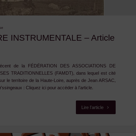
aux
stages
se
sont
E INSTRUMENTALE – Article
ouvertes
!"
tif récent de la FÉDÉRATION DES ASSOCIATIONS DE
S TRADITIONNELLES (FAMDT), dans lequel est cité
 sur le territoire de la Haute-Loire, auprès de Jean ARSAC,
ssingeaux : Cliquez ici pour accéder à l’article.
"LA
Lire l'article
FACTURE
INSTRUMENTA