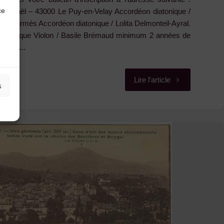
ce
aphaël – 43000 Le Puy-en-Velay Accordéon diatonique /
 confirmés Accordéon diatonique / Lolita Delmonteil-Ayral.
 pratique Violon / Basile Brémaud minimum 2 années de
/ Jean …
"Les
Lire l'article
s
Nuits
Basaltiques
2016
:
les
inscriptions