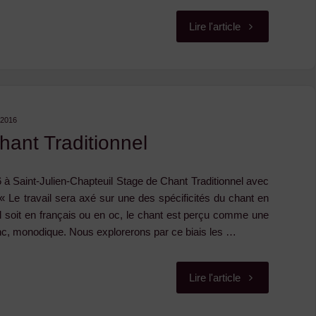
"Déplacement
Lire l'article
au
Bal
de
-2016
hant Traditionnel
Mai
à Saint-Julien-Chapteuil Stage de Chant Traditionnel avec
des
e travail sera axé sur une des spécificités du chant en
l soit en français ou en oc, le chant est perçu comme une
Brayauds"
onc, monodique. Nous explorerons par ce biais les …
"Stage
Lire l'article
de