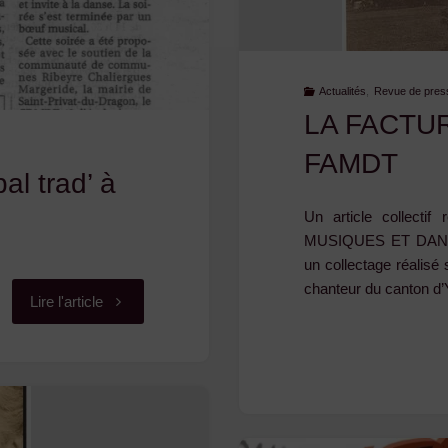
Actualités
,
Revue de pres
LA FACTUR
FAMDT
al trad’ à
Un article collec
MUSIQUES ET DANSE
un collectage réalisé
chanteur du canton d’Y
"Revue
Lire l'article
de
presse
: