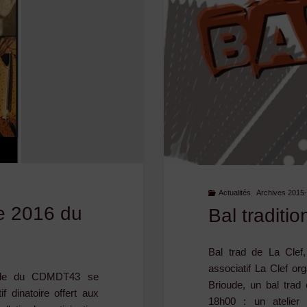
Vilhade
et
bal
trad’
à
St-
Actualités
,
Archives 2015
Privat-
e 2016 du
Bal traditi
du-
Bal trad de La Clef,
associatif La Clef or
Dragon"
érale du CDMDT43 se
Brioude, un bal tra
f dinatoire offert aux
18h00 : un atelier 