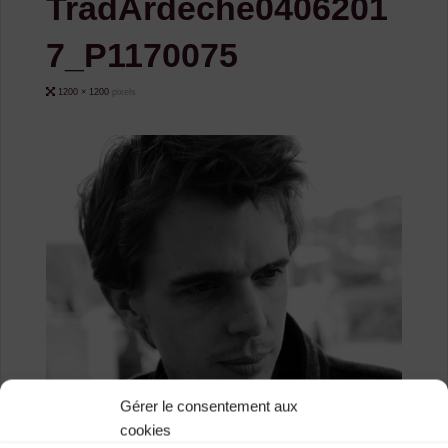
TradArdeche0406201
7_P1170075
Full
1200 × 1200
pixels
size
Gérer le consentement aux
cookies