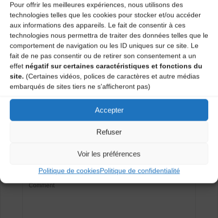
Pour offrir les meilleures expériences, nous utilisons des
technologies telles que les cookies pour stocker et/ou accéder
aux informations des appareils. Le fait de consentir à ces
technologies nous permettra de traiter des données telles que le
Lucien PILLOT
comportement de navigation ou les ID uniques sur ce site. Le
fait de ne pas consentir ou de retirer son consentement a un
Previous image
effet
négatif sur certaines caractéristiques et fonctions du
site.
(Certaines vidéos, polices de caractères et autre médias
Next image
embarqués de sites tiers ne s'afficheront pas)
Laisser un
Accepter
Refuser
commentaire
Voir les préférences
Votre adresse e-mail ne sera pas publiée.
Les champs
obligatoires sont indiqués avec
*
Politique de cookies
Politique de confidentialité