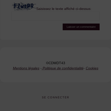
Saisissez le texte affiché ci-dessus:
©CDMDT43
Mentions légales
-
Politique de confidentialité
-
Cookies
SE CONNECTER