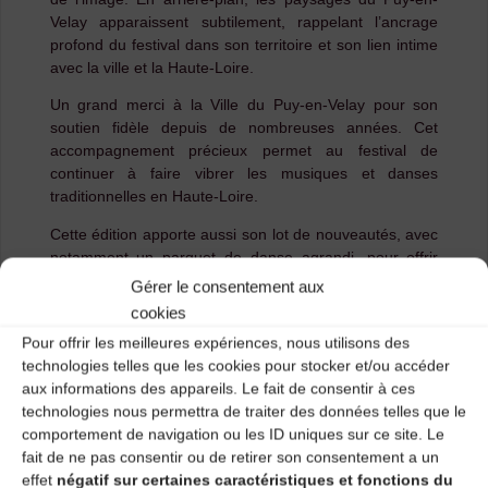
Velay apparaissent subtilement, rappelant l’ancrage
profond du festival dans son territoire et son lien intime
avec la ville et la Haute-Loire.
Un grand merci à la Ville du Puy-en-Velay pour son
soutien fidèle depuis de nombreuses années. Cet
accompagnement précieux permet au festival de
continuer à faire vibrer les musiques et danses
traditionnelles en Haute-Loire.
Cette édition apporte aussi son lot de nouveautés, avec
notamment un parquet de danse agrandi, pour offrir
encore plus d’espace, de confort et de plaisir lors des
Gérer le consentement aux
bals et des soirées.
cookies
Nous avons désormais hâte de vous retrouver du 29
Pour offrir les meilleures expériences, nous utilisons des
juillet au 1er août 2026 pour quatre jours de musique,
technologies telles que les cookies pour stocker et/ou accéder
de danse, de rencontres et de beaux moments
aux informations des appareils. Le fait de consentir à ces
partagés..
technologies nous permettra de traiter des données telles que le
comportement de navigation ou les ID uniques sur ce site. Le
fait de ne pas consentir ou de retirer son consentement a un
effet
négatif sur certaines caractéristiques et fonctions du