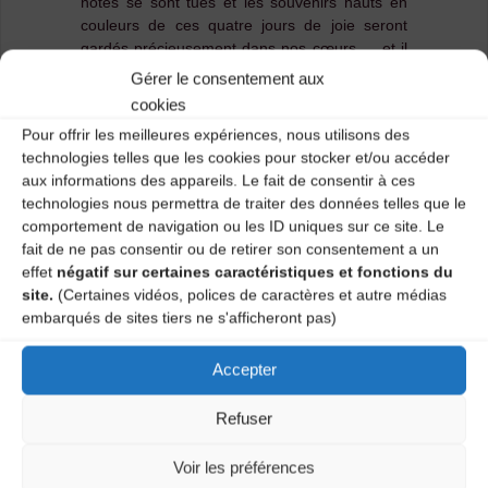
notes se sont tues et les souvenirs hauts en
couleurs de ces quatre jours de joie seront
gardés précieusement dans nos cœurs … et il
est temps de dire merci !
Gérer le consentement aux
cookies
Un immense MERCI :
Pour offrir les meilleures expériences, nous utilisons des
Aux bénévoles, qui ont donné temps,
technologies telles que les cookies pour stocker et/ou accéder
énergie et sourires avec une générosité
aux informations des appareils. Le fait de consentir à ces
incroyable
technologies nous permettra de traiter des données telles que le
comportement de navigation ou les ID uniques sur ce site. Le
Aux artistes, qui nous ont fait vibrer,
fait de ne pas consentir ou de retirer son consentement a un
danser, rêver
effet
négatif sur certaines caractéristiques et fonctions du
Aux stagiaires et au public qui est venu
site.
(Certaines vidéos, polices de caractères et autre médias
nombreux encore cette année
embarqués de sites tiers ne s'afficheront pas)
À nos partenaires fidèles, sans qui rien ne
serait possible
Accepter
À Agence des Musiques des Territoires
d’Auvergne – AMTA, pour son soutien et sa
Refuser
complicité précieuse
À la Région Auvergne-Rhône-Alpes, au
Voir les préférences
Département de la Haute-Loire , à