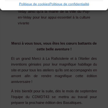
Politique de cookies
Politique de confidentialité
Communauté d’agglomération du Puy-en-
Velay ainsi qu’à la mairie de la Ville du Puy-
en-Velay pour leur appui essentiel à la culture
vivante
Merci à vous tous, vous êtes les cœurs battants de
cette belle aventure !
Et un grand Merci à La Rafistolerie et à l’Atelier des
inventions géniales pour leur magnifique habillage du
site et pour tous les ateliers qu’ils ont accompagnés en
amont afin de rendre magnifique cette édition
anniversaire !
À très bientôt pour la suite, dès le mois de septembre
l’équipe du CDMDT43 se mettra au travail pour
préparer la prochaine édition des Basaltiques.