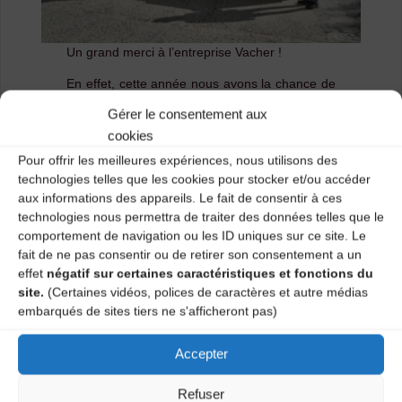
Un grand merci à l’entreprise Vacher !
En effet, cette année nous avons la chance de
pouvoir compter sur le soutien de l’entreprise
Gérer le consentement aux
Groupe Vacher
r
, qui met à disposition
cookies
des bacs pour le tri et la collecte des déchets
pendant tout le
Festival Les Basaltiques 2025
.
Pour offrir les meilleures expériences, nous utilisons des
technologies telles que les cookies pour stocker et/ou accéder
Grâce à ce partenariat, nous poursuivons
aux informations des appareils. Le fait de consentir à ces
notre engagement pour un évènement plus
technologies nous permettra de traiter des données telles que le
propre, plus responsable et respectueux de
comportement de navigation ou les ID uniques sur ce site. Le
l’environnement
fait de ne pas consentir ou de retirer son consentement a un
effet
négatif sur certaines caractéristiques et fonctions du
Merci à toute l’équipe Vacher pour leur
site.
(Certaines vidéos, polices de caractères et autre médias
aide précieuse, pour leur disponibilité et à vous
embarqués de sites tiers ne s'afficheront pas)
nos chers festivaliers pour vos bons gestes
tout au long du festival !
Accepter
Refuser
Le bal des familles à l’école de Saint-Pierre-