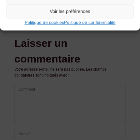
Eynac – l’aboutissement d’un projet à l’année !
Voir les préférences
Jeudi soir aux Basaltiques – un spectacle sur-
mesure & des paillettes plein les yeux !
Politique de cookies
Politique de confidentialité
Laisser un
commentaire
Votre adresse e-mail ne sera pas publiée.
Les champs
obligatoires sont indiqués avec
*