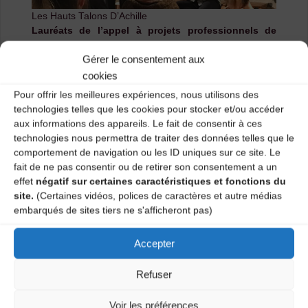
Les Hauts Talons D’Achille
Lauréats de l’appel à projets professionnels de
2021
, ils ont passé deux semaines en résidence à la
Gérer le consentement aux
Grange en février 2022 où ils ont pu piocher et mettre
en musique plusieurs chansons du répertoire altiligérien
cookies
qu’ils ont adjointes au premier volet de leur concert,
Pour offrir les meilleures expériences, nous utilisons des
composé de morceaux du Nivernais et du Morvan. Leur
technologies telles que les cookies pour stocker et/ou accéder
thème de prédilection :
les chansons mettant en
aux informations des appareils. Le fait de consentir à ces
avant les femmes et celles qui étonnent
, tant par
technologies nous permettra de traiter des données telles que le
leurs sujets, que par leurs mélodies ou leurs
comportement de navigation ou les ID uniques sur ce site. Le
conclusions, en tout cas toutes celles qui nous
fait de ne pas consentir ou de retirer son consentement a un
racontent une histoire…
effet
négatif sur certaines caractéristiques et fonctions du
site.
(Certaines vidéos, polices de caractères et autre médias
Le public a été attentif et a eu « du répondant » sur les
embarqués de sites tiers ne s'afficheront pas)
chansons qui s’y prêtaient, pour ce format de concert
autour de la chanson traditionnelle qui sort des
programmations habituelles.
Accepter
Les chaises ont ensuite été vite rangées pour laisser
Refuser
place aux danseurs et aux groupes ayant répondu
présent à la
scène ouverte
: le duo
« Les Chadroc »
,
Voir les préférences