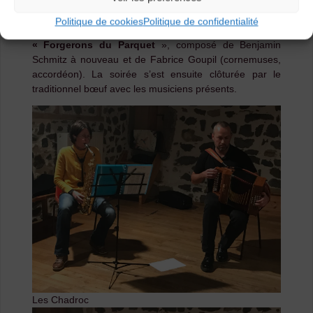
composé de Gaëlle Schmitz (saxophone) et Benjamin
Schmitz (violoncelle, accordéon) a ouvert le bal suivi de
Politique de cookies
Politique de confidentialité
l’ensemble impromptu du CDMDT43
et du groupe les
« Forgerons du Parquet
», composé de Benjamin
Schmitz à nouveau et de Fabrice Goupil (cornemuses,
accordéon). La soirée s’est ensuite clôturée par le
traditionnel bœuf avec les musiciens présents.
Les Chadroc