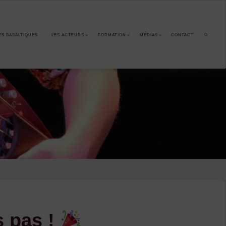
ES BASALTIQUES
LES ACTEURS
FORMATION
MÉDIAS
CONTACT
SEARCH
s pas !