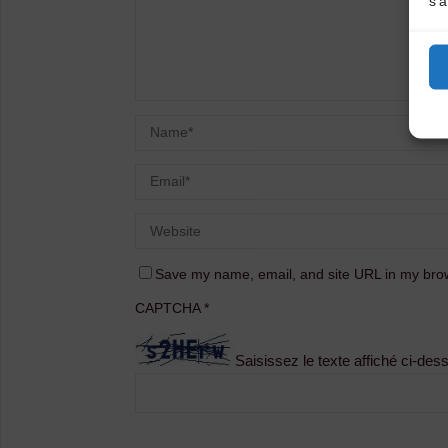
s'a
Save my name, email, and site URL in my brow
CAPTCHA
*
Saisissez le texte affiché ci-des