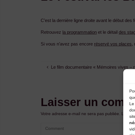
C’est la dernière ligne droite avant le début des f
Retrouvez
la programmation
et le détail
des sta
Si vous n’avez pas encore
réservé vos places
,
Le film documentaire « Mémoires vives – re
Pou
qu
Laisser un comm
Le 
do
Votre adresse e-mail ne sera pas publiée.
Les ch
sit
né
vi