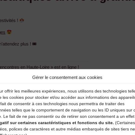
estivités !
ges
 n’attendez plus ! 🎟
ncontres en Haute-Loire » est en ligne !
Gérer le consentement aux cookies
r offrir les meilleures expériences, nous utilisons des technologies tell
e les cookies pour stocker et/ou accéder aux informations des appareil
entaire
fait de consentir à ces technologies nous permettra de traiter des
nnées telles que le comportement de navigation ou les ID uniques sur 
amps obligatoires sont indiqués avec
*
e. Le fait de ne pas consentir ou de retirer son consentement a un effet
gatif sur certaines caractéristiques et fonctions du site.
(Certaines
déos, polices de caractères et autre médias embarqués de sites tiers ne