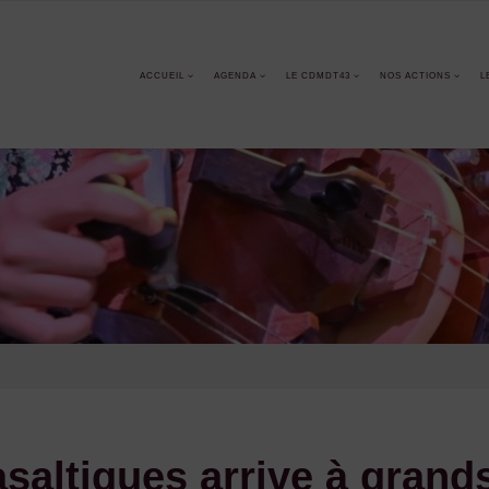
ACCUEIL
AGENDA
LE CDMDT43
NOS ACTIONS
L
asaltiques arrive à grand