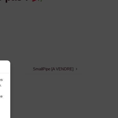
SmallPipe [A VENDRE]
es
s.
ce