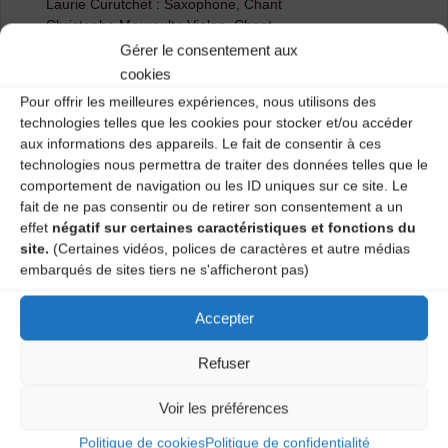
Laurie Curutchet : Saxophone, Chant
Christophe Mourault : Violon, Chant
Gérer le consentement aux
cookies
Pour offrir les meilleures expériences, nous utilisons des
technologies telles que les cookies pour stocker et/ou accéder
aux informations des appareils. Le fait de consentir à ces
technologies nous permettra de traiter des données telles que le
comportement de navigation ou les ID uniques sur ce site. Le
fait de ne pas consentir ou de retirer son consentement a un
effet
négatif sur certaines caractéristiques et fonctions du
site.
(Certaines vidéos, polices de caractères et autre médias
embarqués de sites tiers ne s'afficheront pas)
A venir : stage & bal à Polignac au joli mois de
mai !
Accepter
Le film documentaire « Mémoires vives –
Refuser
rencontres en Haute-Loire » est en ligne !
Voir les préférences
Laisser un
Politique de cookies
Politique de confidentialité