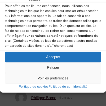
L’équipe se réjouit de vous retrouver malgré tout sur le
Pour offrir les meilleures expériences, nous utilisons des
parquet du festival pour danser la semaine prochaine !
technologies telles que les cookies pour stocker et/ou accéder
A bientôt,
aux informations des appareils. Le fait de consentir à ces
technologies nous permettra de traiter des données telles que le
L’équipe des Basaltiques
comportement de navigation ou les ID uniques sur ce site. Le
fait de ne pas consentir ou de retirer son consentement a un
effet
négatif sur certaines caractéristiques et fonctions du
Festival : toutes les billetteries sont disponibles
site.
(Certaines vidéos, polices de caractères et autre médias
!
embarqués de sites tiers ne s'afficheront pas)
Les Basaltiques, c’est fini mais rendez-vous
Accepter
l’année prochaine !
Refuser
One comment
Voir les préférences
Politique de cookies
Politique de confidentialité
Philippe Borne
5 ans ago