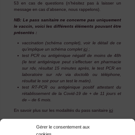
53 en cas de questions (n’hésitez pas à laisser un
message en cas d’absence, nous rappelons).
NB: Le pass sanitaire ne concerne pas uniquement
le vaccin, voici les différents éléments pouvant être
présentés :
vaccination (schéma complet), voir le détail de ce
qu’implique un schéma complet
ici
;
test PCR ou antigénique négatif de moins de 48h
(le test antigénique peut s’effectuer en pharmacie
sur rdv, résultat 15 minutes après, le test PCR en
laboratoire sur rdv via doctolib ou téléphone,
résultat le soir pour un test le matin).
test RT-PCR ou antigénique positif attestant du
rétablissement de la Covid-19 de + de 11 jours et
de – de 6 mois.
En savoir plus sur les modalités du pass sanitaire
ici
Vous trouverez en cliquant
ici
la liste des endroits au
Gérer le consentement aux
Puy où prendre rdv pour un test PCR ou antigénique
cookies