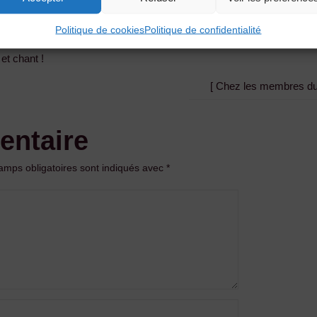
https://www.ecole-musique-brivadois.fr/
Politique de cookies
Politique de confidentialité
 et chant !
[ Chez les membres du
entaire
amps obligatoires sont indiqués avec
*