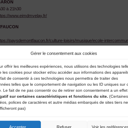
EBARON
0h30 à 21h30
ttps://www.eimdmvelay.fr/
TFAUCON
ttps://paysdemontfaucon.fr/culture-loisirs/musique/ecole-intercom
E
Gérer le consentement aux cookies
r offrir les meilleures expériences, nous utilisons des technologies tell
e les cookies pour stocker et/ou accéder aux informations des appareil
x)
fait de consentir à ces technologies nous permettra de traiter des
nnées telles que le comportement de navigation ou les ID uniques sur 
aa43.fr
e. Le fait de ne pas consentir ou de retirer son consentement a un effet
IOUDE
gatif sur certaines caractéristiques et fonctions du site.
(Certaines
déos, polices de caractères et autre médias embarqués de sites tiers ne
fficheront pas)
Accepter
Refuser
Voir les préférence