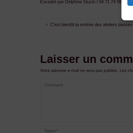
Encadré par Delphine Stucki / 04 71 74 98 05 –
C’est bientôt la rentrée des ateliers danses
Laisser un comm
Votre adresse e-mail ne sera pas publiée.
Les ch