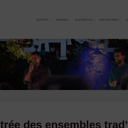
ACCUEIL
AGENDA
LE CDMDT43
NOS ACTIONS
L
ntrée des ensembles trad’