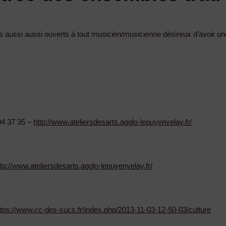
ussi aussi ouverts à tout musicien/musicienne désireux d’avoir une 
04 37 35 –
http://www.ateliersdesarts.agglo-lepuyenvelay.fr/
ttp://www.ateliersdesarts.agglo-lepuyenvelay.fr/
ttps://www.cc-des-sucs.fr/index.php/2013-11-03-12-50-03/culture