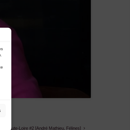
es
s.
ce
s
de Haute-Loire #2 [André Mathieu, Félines]