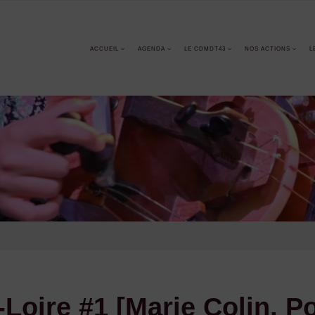
ACCUEIL
AGENDA
LE CDMDT43
NOS ACTIONS
L
Loire #1 [Marie Colin, P