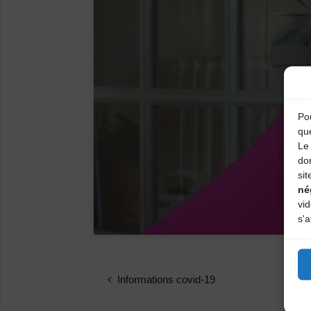
Pou
qu
Le 
do
sit
né
vi
s'a
Informations covid-19