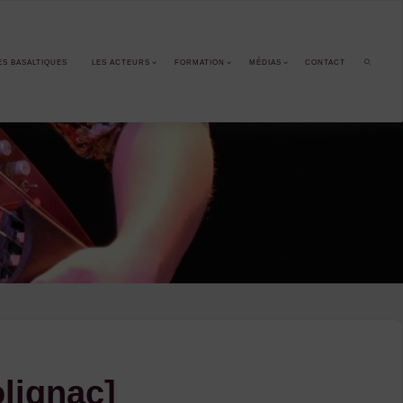
ES BASALTIQUES
LES ACTEURS
FORMATION
MÉDIAS
CONTACT
SEARCH
olignac]