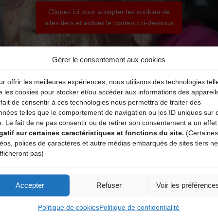
Cliquez ici pour accepter les cookies de
sites tiers et activer le contenu ci-dessous
Gérer le consentement aux cookies
r offrir les meilleures expériences, nous utilisons des technologies tell
e les cookies pour stocker et/ou accéder aux informations des appareil
fait de consentir à ces technologies nous permettra de traiter des
nnées telles que le comportement de navigation ou les ID uniques sur 
e. Le fait de ne pas consentir ou de retirer son consentement a un effet
gatif sur certaines caractéristiques et fonctions du site.
(Certaines
déos, polices de caractères et autre médias embarqués de sites tiers ne
fficheront pas)
Accepter
Refuser
Voir les préférence
Politique de cookies
Politique de confidentialité
Paroles 