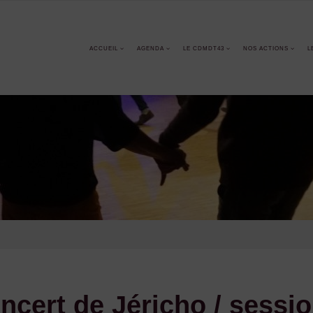
ACCUEIL
AGENDA
LE CDMDT43
NOS ACTIONS
L
ncert de Jéricho / sessio