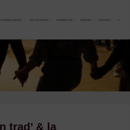
ES BASALTIQUES
LES ACTEURS
FORMATION
MÉDIAS
CONTACT
SEARCH
n trad’ & la