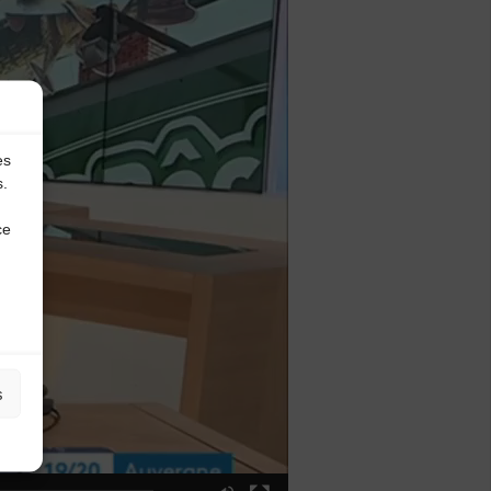
es
s.
ce
s