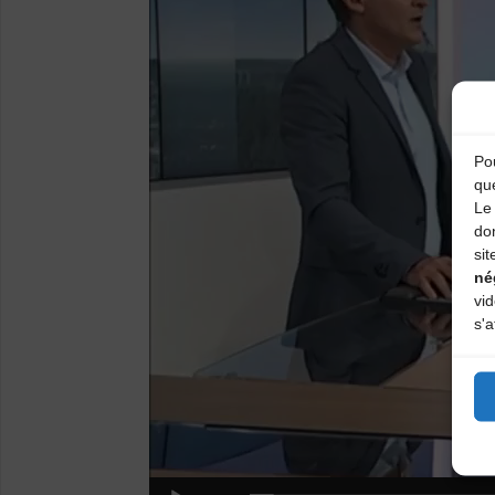
Pou
qu
Le 
do
sit
né
vi
s'a