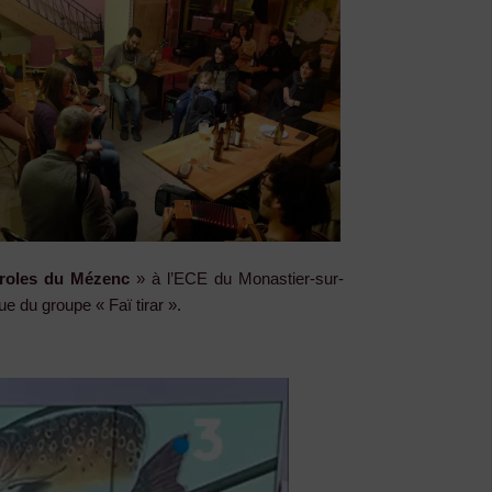
aroles du Mézenc
» à l’ECE du Monastier-sur-
e du groupe « Faï tirar ».