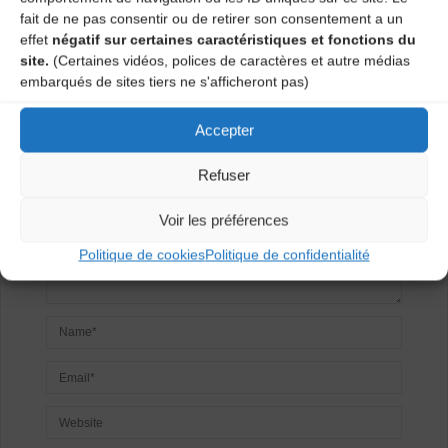
fait de ne pas consentir ou de retirer son consentement a un
Laisser un
effet
négatif sur certaines caractéristiques et fonctions du
site.
(Certaines vidéos, polices de caractères et autre médias
commentaire
embarqués de sites tiers ne s'afficheront pas)
Votre adresse e-mail ne sera pas publiée.
Les champs
Accepter
obligatoires sont indiqués avec
*
Refuser
Voir les préférences
Politique de cookies
Politique de confidentialité